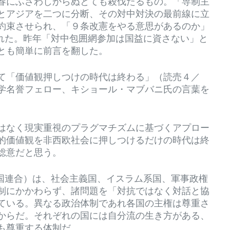
春にふさわしからぬとても殺伐たるもの。「専制主
とアジアを二つに分断、その対中対決の最前線に立
約束させられ、「９条改憲をやる意思があるのか」
迫られた。昨年「対中包囲網参加は国益に資さない」と
とも簡単に前言を翻した。
て「価値観押しつけの時代は終わる」（読売４／
学名誉フェロー、キショール・マブバニ氏の言葉を
はなく現実重視のプラグマチズムに基づくアプロー
的価値観を非西欧社会に押しつけるだけの時代は終
総意だと思う。
諸国連合）は、社会主義国、イスラム系国、軍事政権
制にかかわらず、諸問題を「対抗ではなく対話と協
ている。異なる政治体制であれ各国の主権は尊重さ
からだ。それぞれの国には自分流の生き方がある、
も尊重する体制だ。