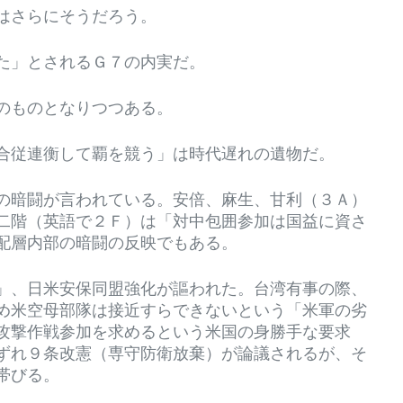
はさらにそうだろう。
た」とされるＧ７の内実だ。
のものとなりつつある。
合従連衡して覇を競う」は時代遅れの遺物だ。
の暗闘が言われている。安倍、麻生、甘利（３Ａ）
二階（英語で２Ｆ）は「対中包囲参加は国益に資さ
配層内部の暗闘の反映でもある。
」、日米安保同盟強化が謳われた。台湾有事の際、
め米空母部隊は接近すらできないという「米軍の劣
攻撃作戦参加を求めるという米国の身勝手な要求
ずれ９条改憲（専守防衛放棄）が論議されるが、そ
帯びる。