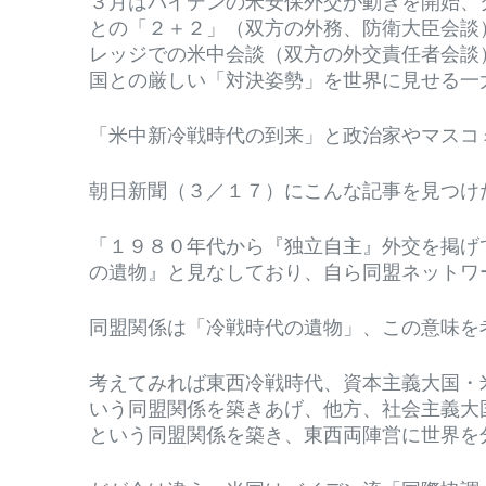
３月はバイデンの米安保外交が動きを開始、
との「２＋２」（双方の外務、防衛大臣会談
レッジでの米中会談（双方の外交責任者会談
国との厳しい「対決姿勢」を世界に見せる一
「米中新冷戦時代の到来」と政治家やマスコ
朝日新聞（３／１７）にこんな記事を見つけ
「１９８０年代から『独立自主』外交を掲げ
の遺物』と見なしており、自ら同盟ネットワ
同盟関係は「冷戦時代の遺物」、この意味
考えてみれば東西冷戦時代、資本主義大国・米
いう同盟関係を築きあげ、他方、社会主義大
という同盟関係を築き、東西両陣営に世界を