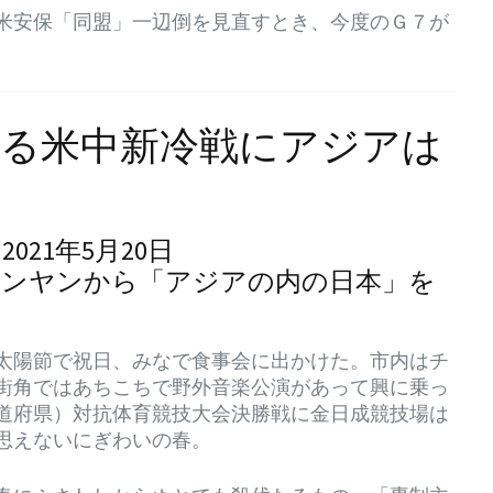
米安保「同盟」一辺倒を見直すとき、今度のＧ７が
る米中新冷戦にアジアは
21年5月20日
号－ピョンヤンから「アジアの内の日本」を
太陽節で祝日、みなで食事会に出かけた。市内はチ
街角ではあちこちで野外音楽公演があって興に乗っ
道府県）対抗体育競技大会決勝戦に金日成競技場は
思えないにぎわいの春。