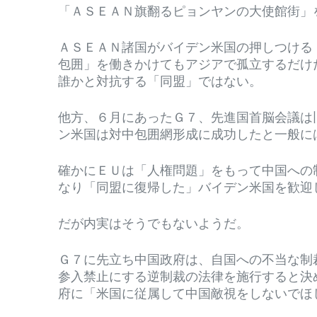
「ＡＳＥＡＮ旗翻るピョンヤンの大使館街」
ＡＳＥＡＮ諸国がバイデン米国の押しつける
包囲」を働きかけてもアジアで孤立するだけ
誰かと対抗する「同盟」ではない。
他方、６月にあったＧ７、先進国首脳会議は
ン米国は対中包囲網形成に成功したと一般に
確かにＥＵは「人権問題」をもって中国への
なり「同盟に復帰した」バイデン米国を歓迎
だが内実はそうでもないようだ。
Ｇ７に先立ち中国政府は、自国への不当な制
参入禁止にする逆制裁の法律を施行すると決
府に「米国に従属して中国敵視をしないでほ