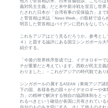
他方で菅首相訪米、日米首脳会談、こちらは
義対民主主義」だと米中新冷戦を宣言し世界
たされた日本が「台湾有事の安保協力」まで
と菅首相は米誌「News Week」の取材で
明言した菅首相はバイデンに恐れをなしてい
これをアジアはどう見るだろうか。参考とし
４）と題する論評にある国立シンガポール大
紹介する。
「今後の世界秩序形成では、イデオロギーで
チが重要だと考えています。西欧が民主主義
わりました」－これがアジアの時代観であり
シンガポールの属するASEAN（東南アジア
下の国、各様各色の国々がイデオロギーや体
力」の精神で解決する独自の協調体制をとっ
れるべきという確信が各国に共有されている
自分のものを大切にする、そして他人のそれ