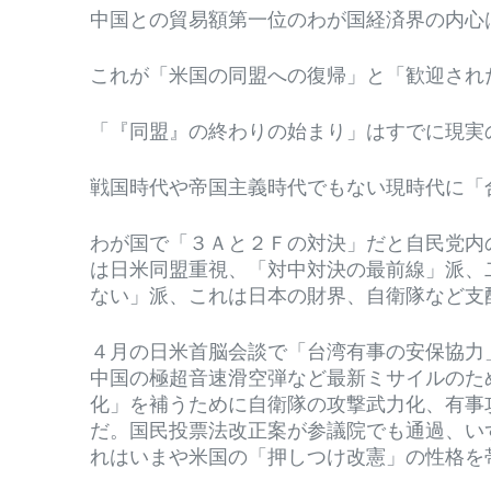
中国との貿易額第一位のわが国経済界の内心
これが「米国の同盟への復帰」と「歓迎され
「『同盟』の終わりの始まり」はすでに現実
戦国時代や帝国主義時代でもない現時代に「
わが国で「３Ａと２Ｆの対決」だと自民党内
は日米同盟重視、「対中対決の最前線」派、
ない」派、これは日本の財界、自衛隊など支
４月の日米首脳会談で「台湾有事の安保協力
中国の極超音速滑空弾など最新ミサイルのた
化」を補うために自衛隊の攻撃武力化、有事
だ。国民投票法改正案が参議院でも通過、い
れはいまや米国の「押しつけ改憲」の性格を