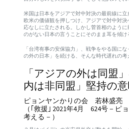
米国は日本をアジアで対中対決の最前線に立
欧米の価値観を押しつけ、アジアで対中対決
応なしに立たされる。しかし菅首相のように
のがない日本の言うことにそのまま耳を傾け
「台湾有事の安保協力」、戦争をやる国にな
の外の日本」を続ける、そんな時代遅れの考
「アジアの外は同盟」
内は非同盟」堅持の意
ピョンヤンかりの会 若林盛亮 20
（｢救援｣ 2021年4月 624
考える－）