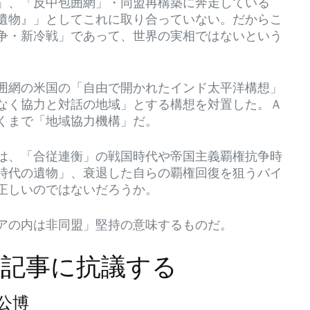
」、「反中包囲網」・同盟再構築に奔走している
遺物』」としてこれに取り合っていない。だからこ
争・新冷戦」であって、世界の実相ではないという
囲網の米国の「自由で開かれたインド太平洋構想」
なく協力と対話の地域」とする構想を対置した。Ａ
くまで「地域協力機構」だ。
は、「合従連衡」の戦国時代や帝国主義覇権抗争時
時代の遺物」、衰退した自らの覇権回復を狙うバイ
正しいのではないだろうか。
アの内は非同盟」堅持の意味するものだ。
記事に抗議する
）公博