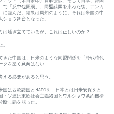
クアッド（米日豪印）首脳会談、そして日本、韓国
）で「反中包囲網」、同盟諸国を束ねた後、アンカ
）に臨んだ。結果は周知のように、それは米国の中
大ショウ舞台となった。
ミは騒ぎ立てているが、これは正しいのか？
た。
てきた中国は、日米のような同盟関係を『冷戦時代
ークを築く意向はない」
を考える必要があると思う。
国は西欧諸国とNATOを、日本とは日米安保をと
国・ソ連は東欧社会主義諸国とワルシャワ条約機構
分断し覇を競った。