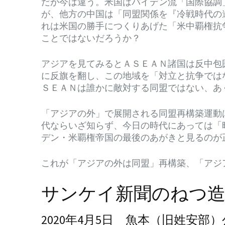
だが今は違う。米国はバイデン流「国際協調
が、他方の中国は「同盟関係を『冷戦時代の
れは米国の勝手につくりあげた「米中覇権抗
ことではないだろうか？
アジアを見てみるとＡＳＥＡＮ諸国は反中包
に反旗を翻し、この地域を「対立と抗争では
ＳＥＡＮは誰かに敵対する同盟ではない、あ
「アジアの外」で展開される同盟再構築運動
代ならいざ知らず、今日の時代にあっては「
デン・米覇権帝国の最後のあがきと見るのが
これが「アジアの外は同盟」再構築、「アジ
サンケイ新聞のねつ造
2020年4月5日 魚本（旧姓安部