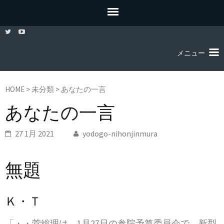
メニュー
HOME
>
未分類
>
あなたの一言
あなたの一言
27 1月 2021
yodogo-nihonjinmura
無題
Ｋ・Ｔ
「・・菅総理は、1月27日の参院予算委員会で、新型