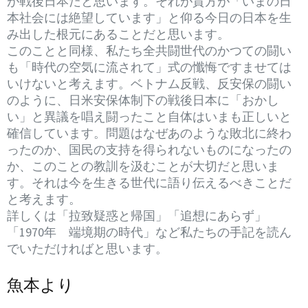
が戦後日本だと思います。それが貴方が「いまの日
本社会には絶望しています」と仰る今日の日本を生
み出した根元にあることだと思います。
このことと同様、私たち全共闘世代のかつての闘い
も「時代の空気に流されて」式の懺悔ですませては
いけないと考えます。ベトナム反戦、反安保の闘い
のように、日米安保体制下の戦後日本に「おかし
い」と異議を唱え闘ったこと自体はいまも正しいと
確信しています。問題はなぜあのような敗北に終わ
ったのか、国民の支持を得られないものになったの
か、このことの教訓を汲むことが大切だと思いま
す。それは今を生きる世代に語り伝えるべきことだ
と考えます。
詳しくは「拉致疑惑と帰国」「追想にあらず」
「1970年 端境期の時代」など私たちの手記を読ん
でいただければと思います。
魚本より