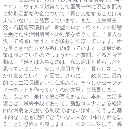
コロナ・ウイルス対策として国民一律に現金を配る
と特別定額給付金について「再び支給することは考
えていない」と発言しています。また、立憲民主
党・石橋通宏議員が、新型コロナ・ウィルスの影響
を受けた生活困窮者への対策をめぐって、「収入を
失って路頭に迷う方々が多数にのぼっています。命
を落とされた方が多数にのぼっています。政府の政
策は届いているのでしょうか」と質問。すると菅首
相は、「例えば大事なのは、私は雇用と暮らしだと
思っていました。やはり雇用を守り、暮らしをしっ
かり支えていく」と回答。さらに、「政府には最終
的には生活保護という仕組みも、そうしたセーフテ
ィーネットを作っていくのが大事」と発言しまし
た。もはや、呆れて物が言えません。本来、生活保
護とは、最終手段であって、新型コロナによる経済
的な困窮を支援する制度ではないはず。そうした基
本的なことも理解できていない人が、国の方針を語
ることに恐怖すら感じます。この発言に対して、各