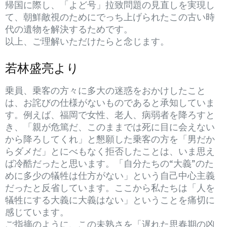
帰国に際し、「よど号」拉致問題の見直しを実現し
て、朝鮮敵視のためにでっち上げられたこの古い時
代の遺物を解決するためです。
以上、ご理解いただけたらと念じます。
若林盛亮より
乗員、乗客の方々に多大の迷惑をおかけしたこと
は、お詫びの仕様がないものであると承知していま
す。例えば、福岡で女性、老人、病弱者を降ろすと
き、「親が危篤だ、このままでは死に目に会えない
から降ろしてくれ」と懇願した乗客の方を「男だか
らダメだ」とにべもなく拒否したことは、いま思え
ば冷酷だったと思います。「自分たちの“大義”のた
めに多少の犠牲は仕方がない」という自己中心主義
だったと反省しています。ここから私たちは「人を
犠牲にする大義に大義はない」ということを痛切に
感じています。
ご指摘のように、この未熟さを「遅れた思春期の凶