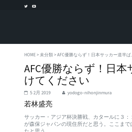
HOME
>
未分類
>
AFC優勝ならず！日本サッカー道半
AFC優勝ならず！日
けてください
5 2月 2019
yodogo-nihonjinmura
若林盛亮
サッカー・アジア杯決勝戦、カタールに３：
が森保ジャパンの現住所だと思う。ここまで
たと思う。