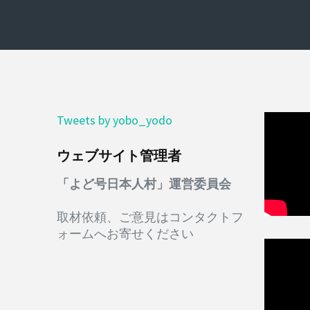
ン
Tweets by yobo_yodo
ウェブサイト管理者
「よど号日本人村」運営委員会
取材依頼、ご意見はコンタクトフ
ォームへお寄せください