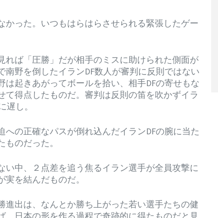
なかった。いつもはらはらさせられる緊張したゲー
見れば「圧勝」だが相手のミスに助けられた側面が
で南野を倒したイランDF数人が審判に反則ではない
野は起きあがってボールを拾い、相手DFの寄せもな
せて得点したものだ。審判は反則の笛を吹かずイラ
に遅し。
迫への正確なパスが倒れ込んだイランDFの腕に当た
たものだった。
ない中、２点差を追う焦るイラン選手が全員攻撃に
が実を結んだものだ。
勝進出は、なんとか勝ち上がった若い選手たちの健
ば、日本の形を作る過程で奇跡的に得たものだと見