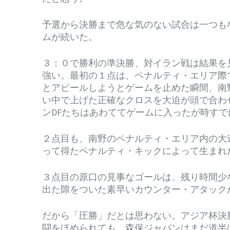
予選から決勝まで危な気のない試合は一つも
ムが続いた。
３：０で勝利の準決勝、対イラン戦は結果を
強い。最初の１点は、ペナルティ・エリア際
とアピールしようとゲームを止めた瞬間、南
い中で上げた正確なクロスを大迫が頭で合わ
ンDFたちはあわててゲームに入ったが時すで
２点目も、南野のペナルティ・エリア内の大
って得たペナルティ・キックによって生まれ
３点目の原口の見事なゴールは、残り時間少
出た隙をついた素早いカウンター・アタック
だから「圧勝」だとは思わない。アジア杯決
闘をほめられても、森保ジャパンはまだ道半