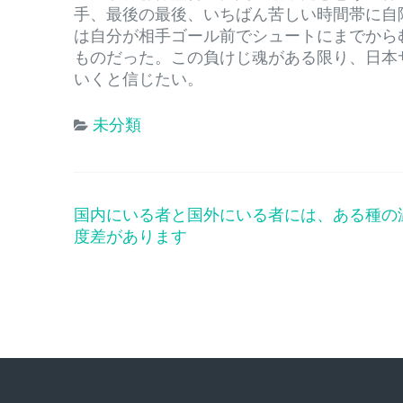
手、最後の最後、いちばん苦しい時間帯に自
は自分が相手ゴール前でシュートにまでから
ものだった。この負けじ魂がある限り、日本
いくと信じたい。
未分類
国内にいる者と国外にいる者には、ある種の
投
度差があります
稿
ナ
ビ
ゲ
ー
シ
ョ