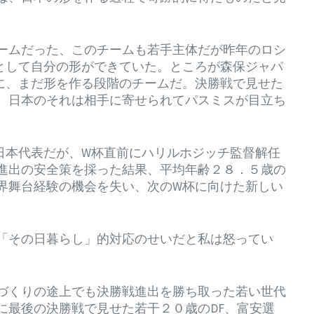
ームだった、このチームも若手主体だが昨年のロシ
として自分の形ができていた。ところが森保ジャパ
に、まだ形を作る段階のチームだ。決勝戦で見せた
、日本のそれは相手に寄せられてパスミスが目立ち
日本代表だが、W杯直前にハリルホジッチ監督解任
進出の安全策を採った結果、平均年齢２８．５歳の
界舞台経験の機会を失い、次のW杯に向けた新しい
「その日暮らし」的対応のせいだと私は怒ってい
づくりの途上でも決勝戦進出を勝ち取った若い世代
に最後の決勝戦で見せた若干２０歳のDF、富安選