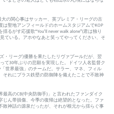
タイム最大の関心事はサッカー、英プレミア・リーグの古
度は聖地アンフィールドのホームスタジアムでKOP
歌“You’ll never walk alone”(君は独り
を見ている。アホやなあと笑ってやってください、そ
ャンピオンズ・リーグ)優勝を果たしたリヴァプールだが、翌
勝によって30年ぶりの悲願を実現した。ドイツ人名監督ク
や「世界最強」のチームだ。サラー、マネ、フィル
、それにプラス鉄壁の防御陣を備えたことで不敗神
最高のCB(中央防御手)」と言われたファンダイク
字じん帯損傷、今季の復帰は絶望的となった。ファ
不敗神話の源泉だったが、それが根元から揺らぐ事