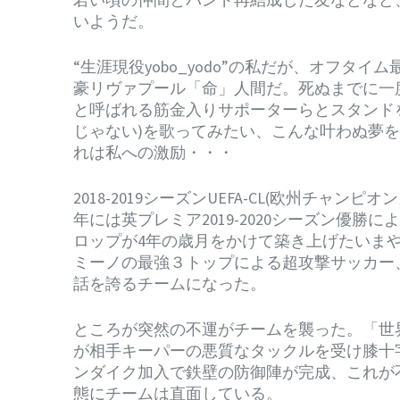
いようだ。
“生涯現役yobo_yodo”の私だが、オフ
豪リヴァプール「命」人間だ。死ぬまでに一
と呼ばれる筋金入りサポーターらとスタンドを揺るがす応援
じゃない)を歌ってみたい、こんな叶わぬ夢
れは私への激励・・・
2018-2019シーズンUEFA-CL(欧州チ
年には英プレミア2019-2020シーズン優
ロップが4年の歳月をかけて築き上げたいま
ミーノの最強３トップによる超攻撃サッカー
話を誇るチームになった。
ところが突然の不運がチームを襲った。「世界
が相手キーパーの悪質なタックルを受け膝十
ンダイク加入で鉄壁の防御陣が完成、これが
態にチームは直面している。