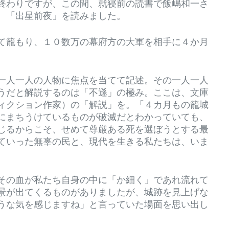
終わりですが、この間、就寝前の読書で飯嶋和一さ
、「出星前夜」を読みました。
て籠もり、１０数万の幕府方の大軍を相手に４か月
一人一人の人物に焦点を当てて記述。その一人一人
うだと解説するのは「不遜」の極み。ここは、文庫
ィクション作家）の「解説」を。「４カ月もの籠城
にまちうけているものが破滅だとわかっていても、
じるからこそ、せめて尊厳ある死を選ぼうとする最
ていった無辜の民と、現代を生きる私たちは、いま
その血が私たち自身の中に「か細く」であれ流れて
景が出てくるものがありましたが、城跡を見上げな
うな気を感じますね」と言っていた場面を思い出し