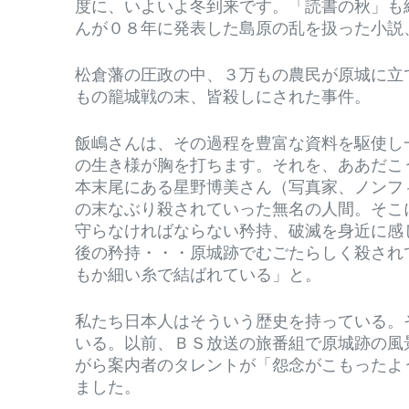
度に、いよいよ冬到来です。「読書の秋」も
んが０８年に発表した島原の乱を扱った小説
松倉藩の圧政の中、３万もの農民が原城に立
もの籠城戦の末、皆殺しにされた事件。
飯嶋さんは、その過程を豊富な資料を駆使し
の生き様が胸を打ちます。それを、ああだこ
本末尾にある星野博美さん（写真家、ノンフ
の末なぶり殺されていった無名の人間。そこ
守らなければならない矜持、破滅を身近に感
後の矜持・・・原城跡でむごたらしく殺され
もか細い糸で結ばれている」と。
私たち日本人はそういう歴史を持っている。
いる。以前、ＢＳ放送の旅番組で原城跡の風
がら案内者のタレントが「怨念がこもったよ
ました。