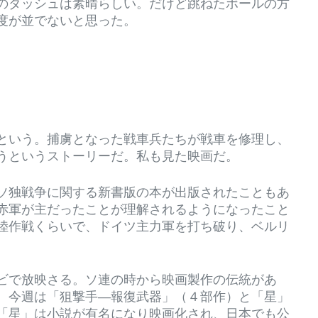
のダッシュは素晴らしい。だけど跳ねたボールの方
度が並でないと思った。
という。捕虜となった戦車兵たちが戦車を修理し、
うというストーリーだ。私も見た映画だ。
ソ独戦争に関する新書版の本が出版されたこともあ
赤軍が主だったことが理解されるようになったこと
陸作戦くらいで、ドイツ主力軍を打ち破り、ベルリ
ビで放映さる。ソ連の時から映画製作の伝統があ
。今週は「狙撃手―報復武器」（４部作）と「星」
「星」は小説が有名になり映画化され、日本でも公