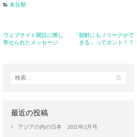
未分類
ウェブサイト開設に際し
「朝鮮にもＪリーグがで
投
寄せられたメッセージ
きる」ってホント！？
稿
ナ
ビ
ゲ
検
ー
索:
シ
ョ
ン
最近の投稿
アジアの内の日本 2021年2月号