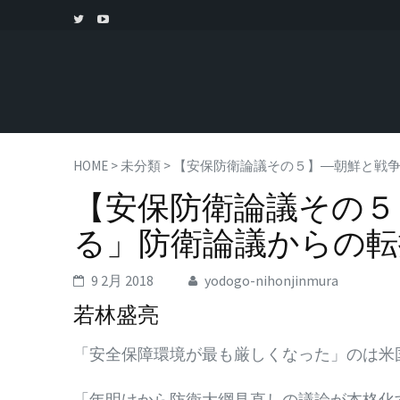
HOME
>
未分類
>
【安保防衛論議その５】―朝鮮と戦
【安保防衛論議その５
る」防衛論議からの転
9 2月 2018
yodogo-nihonjinmura
若林盛亮
「安全保障環境が最も厳しくなった」のは米
「年明けから防衛大綱見直しの議論が本格化