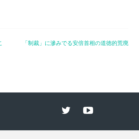
こ
「制裁」に滲みでる安倍首相の道徳的荒廃