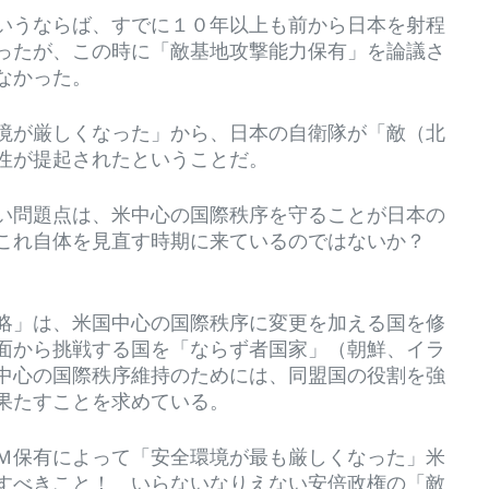
いうならば、すでに１０年以上も前から日本を射程
ったが、この時に「敵基地攻撃能力保有」を論議さ
なかった。
境が厳しくなった」から、日本の自衛隊が「敵（北
要性が提起されたということだ。
い問題点は、米中心の国際秩序を守ることが日本の
、これ自体を見直す時期に来ているのではないか？
略」は、米国中心の国際秩序に変更を加える国を修
面から挑戦する国を「ならず者国家」（朝鮮、イラ
中心の国際秩序維持のためには、同盟国の役割を強
果たすことを求めている。
Ｍ保有によって「安全環境が最も厳しくなった」米
すべきこと！ いらないなりえない安倍政権の「敵