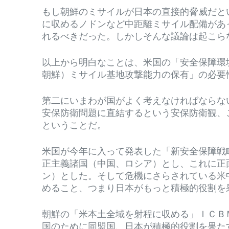
もし朝鮮のミサイルが日本の直接的脅威だと
に収めるノドンなど中距離ミサイル配備があ
れるべきだった。しかしそんな議論は起こら
以上から明白なことは、米国の「安全保障環
朝鮮）ミサイル基地攻撃能力の保有」の必
第二にいまわが国がよく考えなければならな
安保防衛問題に直結するという安保防衛観
ということだ。
米国が今年に入って発表した「新安全保障戦
正主義諸国（中国、ロシア）とし、これに正
ン）とした。そして危機にさらされている米
めること、つまり日本がもっと積極的役割を
朝鮮の「米本土全域を射程に収める」ＩＣＢ
国のために同盟国、日本が積極的役割を果た