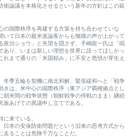
防衛論議を本格化させるという新年の方針はこの延
心の国際秩序を再建する方策を持ち合わせていな
聞いて日本の親米派論客からも慨嘆の声が上がって
る政治ショウ」と失望を隠さず、手嶋龍一氏は「唱
であり、いまは新しい理想を世界に語ってほしかっ
これまで通りの「米国頼み」に不安と危惧が芽生え
、冬季五輪を契機に南北和解、緊張緩和へと「戦争
動きは、米中心の国際秩序（東アジア覇権拠点とし
に朝米間の戦争状態（朝鮮戦争の停戦のまま）継続
民族あげての異議申し立てである。
時に来ている。
、日本の安保防衛問題だという旧来の思考方式から
に走ることは危険千万なことだ。