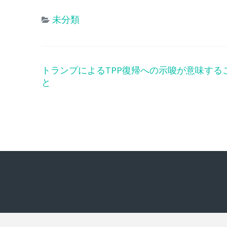
未分類
トランプによるTPP復帰への示唆が意味する
投
と
稿
ナ
ビ
ゲ
ー
シ
ョ
ン