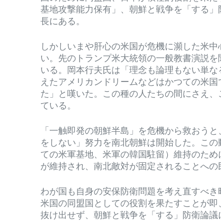
基地攻撃能力保有」、朝鮮と戦争を「する」
長にある。
しかしいまや肝心の米国が危機に瀕した米中
い。先のトランプ米大統領の一般教書演説を
いる。岡本行夫氏は「理念も論理もない単な
えたアメリカンドリームなどはかつての米国
た」と嘆いた。この種の人たちの間にさえ、
ている。
「一触即発の朝鮮半島」を危機から救おうと
をしない」努力を南北朝鮮は開始した。この
ての米軍基地、米軍の韓国駐留）維持のため
が維持され、南北敵対が固定されることへの
わが国も自身の安保防衛問題を考え直すべき
米国の同盟国としての役割を果たすことが即
抜け出せず、朝鮮と戦争を「する」防衛論議