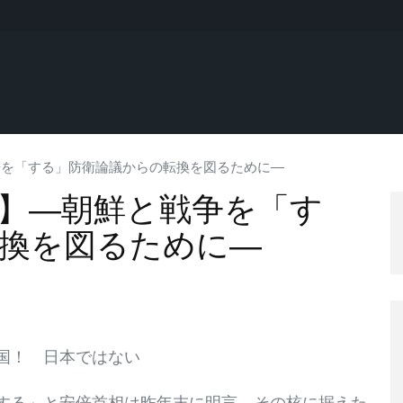
争を「する」防衛論議からの転換を図るために―
】―朝鮮と戦争を「す
換を図るために―
国！ 日本ではない
する」と安倍首相は昨年末に明言。その核に据えた