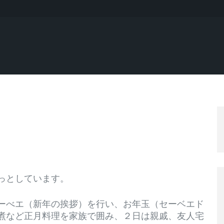
っとしています。
ーべエ（新年の挨拶）を行い、お年玉（セーベエド
煮など正月料理を家族で囲み、２日は親戚、友人宅