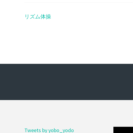
リズム体操
投
稿
ナ
ビ
ゲ
ー
シ
ョ
ン
Tweets by yobo_yodo