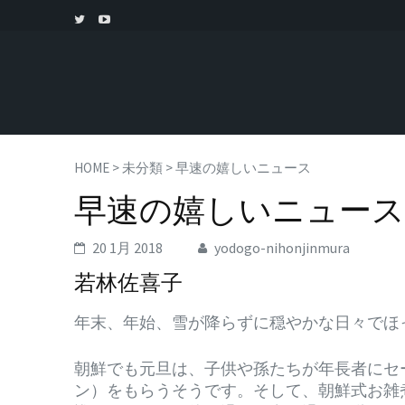
HOME
>
未分類
>
早速の嬉しいニュース
早速の嬉しいニュース
20 1月 2018
yodogo-nihonjinmura
若林佐喜子
年末、年始、雪が降らずに穏やかな日々でほ
朝鮮でも元旦は、子供や孫たちが年長者にセ
ン）をもらうそうです。そして、朝鮮式お雑