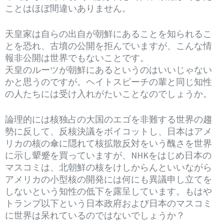
ことはほぼ間違いありません。
天皇家は自らの出自が朝鮮にあることを知られるこ
とを恐れ、古墳の公開を拒んでいますが、こんな情
報非公開は世界でもないことです。
天皇のルーツが朝鮮にあるというのはいいじゃない
かと思うのですが。ヘイトスピーチの輩と同じ知性
の人たちには受け入れがたいことなのでしょうか。
論理的には核独占の大国のエゴを非難する世界の趨
勢に反して、反核決議をボイコットし、日本はアメ
リカの核の傘に隠れて核拡散反対をいう醜さを世界
に示し顰蹙を買っていますが、NHKをはじめ日本の
マスコミは、北朝鮮の核をけしからんといいながら
アメリカの小型核の開発には何にも異議申し立てを
しないという知性の低下を露呈しています。もはや
トランプ以下という日本政府および日本のマスコミ
に世界は呆れているのではないでしょうか？