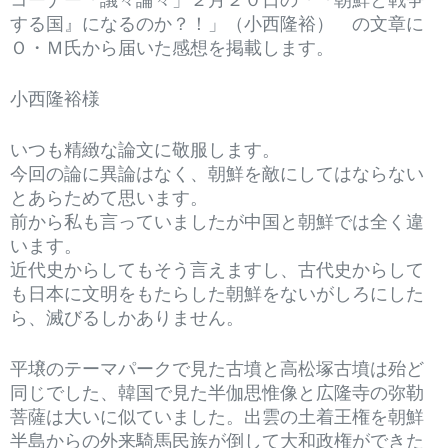
する国』になるのか？！」（小西隆裕） の文章に
Ｏ・Ｍ氏から届いた感想を掲載します。
小西隆裕様
いつも精緻な論文に敬服します。
今回の論に異論はなく、朝鮮を敵にしてはならない
とあらためて思います。
前から私も言っていましたが中国と朝鮮では全く違
います。
近代史からしてもそう言えますし、古代史からして
も日本に文明をもたらした朝鮮をないがしろにした
ら、滅びるしかありません。
平壌のテーマパークで見た古墳と高松塚古墳は殆ど
同じでした、韓国で見た半伽思惟像と広隆寺の弥勒
菩薩は大いに似ていました。出雲の土着王権を朝鮮
半島からの外来騎馬民族が倒して大和政権ができた