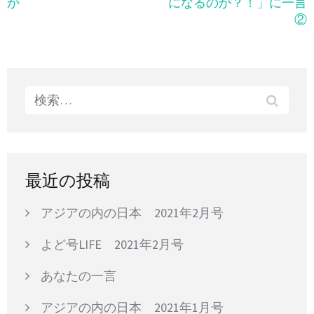
稿
か
になるのか？！」に一言
ナ
②
ビ
ゲ
ー
シ
検
ョ
索:
ン
最近の投稿
アジアの内の日本 2021年2月号
よど号LIFE 2021年2月号
あなたの一言
アジアの内の日本 2021年1月号