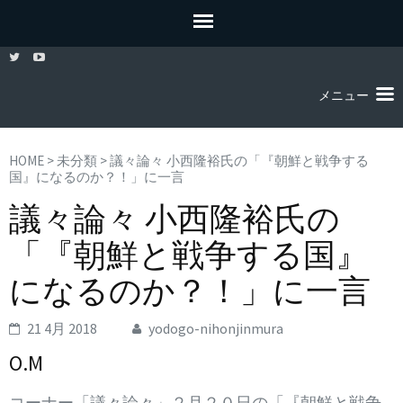
メニュー
HOME
>
未分類
>
議々論々 小西隆裕氏の「『朝鮮と戦争する
国』になるのか？！」に一言
議々論々 小西隆裕氏の
「『朝鮮と戦争する国』
になるのか？！」に一言
21 4月 2018
yodogo-nihonjinmura
O.M
コーナー「議々論々」２月２０日の「『朝鮮と戦争