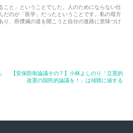
ること」ということでした。人のためにならない仕
んだのが「医学」だったということです。私の母方
あり、癌撲滅の道を開こうと自分の進路に意味づけ
』
【安保防衛論議その７】小林よしのり「立憲的
改憲の国民的論議を！」は傾聴に値する