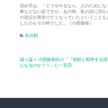
決め手は、「どうせやるなら、人のためにな
事などない訳ですが、あの時、私の頭に浮か
の祖父が胃癌で亡くなっていたということも
したのもその時でした。（小西隆裕）
未分類
議々論々 小西隆裕氏の「『朝鮮と戦争する国
投
になるのか？！」に一言②
稿
ナ
ビ
ゲ
ー
シ
ョ