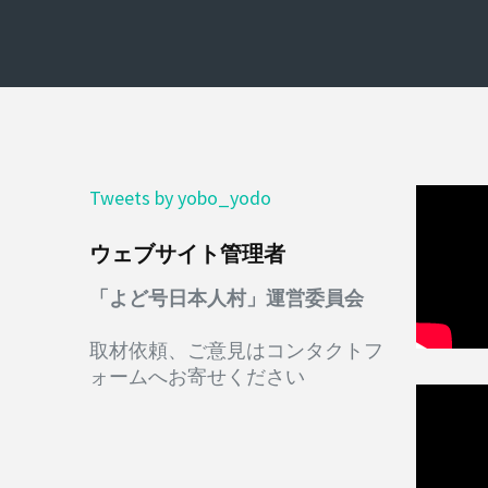
ン
Tweets by yobo_yodo
ウェブサイト管理者
「よど号日本人村」運営委員会
取材依頼、ご意見はコンタクトフ
ォームへお寄せください