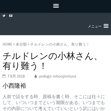
メニュー
HOME
>
未分類
>
チルドレンの小林さん、有り難う！
チルドレンの小林さん、
有り難う！
7 8月 2018
yodogo-nihonjinmura
小西隆裕
人前で話をする時、原稿を書く時、そこには往々に
して、いついつまでという期限がある。いつまでも
その内容について考えていていいという訳にはいか