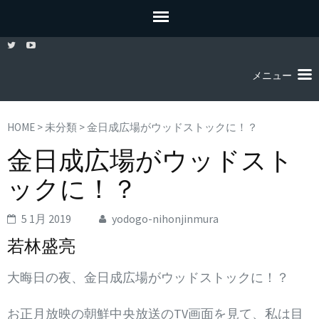
メニュー
HOME
>
未分類
>
金日成広場がウッドストックに！？
金日成広場がウッドスト
ックに！？
5 1月 2019
yodogo-nihonjinmura
若林盛亮
大晦日の夜、金日成広場がウッドストックに！？
お正月放映の朝鮮中央放送のTV画面を見て、私は目