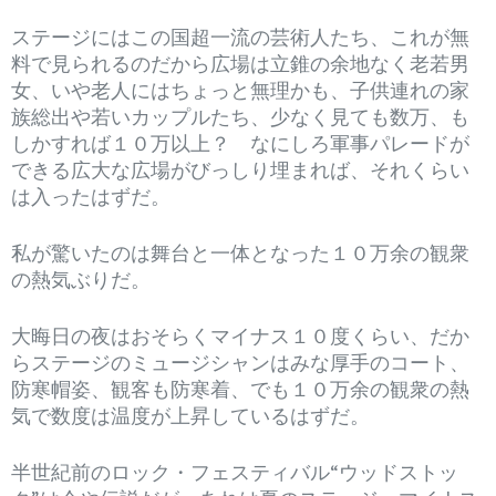
ステージにはこの国超一流の芸術人たち、これが無
料で見られるのだから広場は立錐の余地なく老若男
女、いや老人にはちょっと無理かも、子供連れの家
族総出や若いカップルたち、少なく見ても数万、も
しかすれば１０万以上？ なにしろ軍事パレードが
できる広大な広場がびっしり埋まれば、それくらい
は入ったはずだ。
私が驚いたのは舞台と一体となった１０万余の観衆
の熱気ぶりだ。
大晦日の夜はおそらくマイナス１０度くらい、だか
らステージのミュージシャンはみな厚手のコート、
防寒帽姿、観客も防寒着、でも１０万余の観衆の熱
気で数度は温度が上昇しているはずだ。
半世紀前のロック・フェスティバル“ウッドストッ