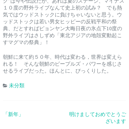
ク”は今や伝説だが、あれは夏のステージ、マイナス
１０度の野外ライブなんて史上初の試み？ でも熱
気ではウッドストックに負けちゃいないと思う。ウ
ッドストックは若い男女ヒッピーの反戦平和の祭
典、だとすればピョンヤン大晦日夜の氷点下10度の
野外ライブはさしずめ「東北アジアの地殻変動起こ
すマグマの祭典」！
朝鮮に来て約５０年、時代は変わる，世界は変えら
れる！ そんな朝鮮のピープルズ・パワーを感じさ
せるライブだった。ほんとに、びっくりした。
未分類
「新年」
明けましておめでとうご
投
ざいます
稿