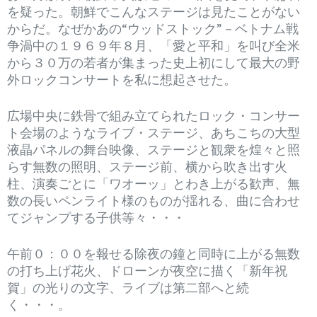
を疑った。朝鮮でこんなステージは見たことがない
からだ。なぜかあの“ウッドストック”－ベトナム戦
争渦中の１９６９年８月、「愛と平和」を叫び全米
から３０万の若者が集まった史上初にして最大の野
外ロックコンサートを私に想起させた。
広場中央に鉄骨で組み立てられたロック・コンサー
ト会場のようなライブ・ステージ、あちこちの大型
液晶パネルの舞台映像、ステージと観衆を煌々と照
らす無数の照明、ステージ前、横から吹き出す火
柱、演奏ごとに「ワオーッ」とわき上がる歓声、無
数の長いペンライト様のものが揺れる、曲に合わせ
てジャンプする子供等々・・・
午前０：００を報せる除夜の鐘と同時に上がる無数
の打ち上げ花火、ドローンが夜空に描く「新年祝
賀」の光りの文字、ライブは第二部へと続
く・・・。