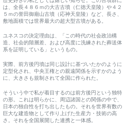
歴史好きの私としては嬉しい知らせ。この古墳群に
は、全長４８６ｍの大古古墳（仁徳天皇陵）や４２
５ｍの誉田御廟山古墳（応神天皇陵）など、長さ、
敷地面積では世界最大の超大型古墳がある。
ユネスコの決定理由は、「この時代の社会政治構
造、社会的階層差、および高度に洗練された葬送体
系を証明している」というもの。
実際、前方後円墳は同じ設計に基づいたかのように
定型化され、中央王権との親遠関係を示すかのよう
に、大きさも規制されて全国に作られた。
そういう中で私が着目するのは前方後円という独特
の形。これは明らかに、周辺諸国との関係の中で、
日本の独自性を打ち出したもの。それを世界有数の
巨大な建造物として作り上げた生産力・技術の高
さ。それを全国展開した連携と一体感。