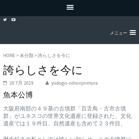
メニュー
HOME
>
未分類
>
誇らしさを今に
誇らしさを今に
20 7月 2019
yodogo-nihonjinmura
魚本公博
大阪府南部の４９基の古墳群「百舌鳥・古市古墳
群」がユネスコの世界文化遺産に登録された、文化
遺産では１９件目、自然遺産も含めて２３件目。